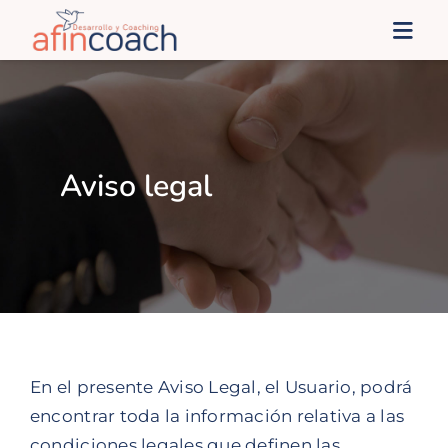
Saltar
Togg
al
Navi
contenido
Inicio
afinSoluciones
Aviso legal
Administración Pública
afines
Blog
En el presente Aviso Legal, el Usuario, podrá
encontrar toda la información relativa a las
Contacto
condiciones legales que definen las