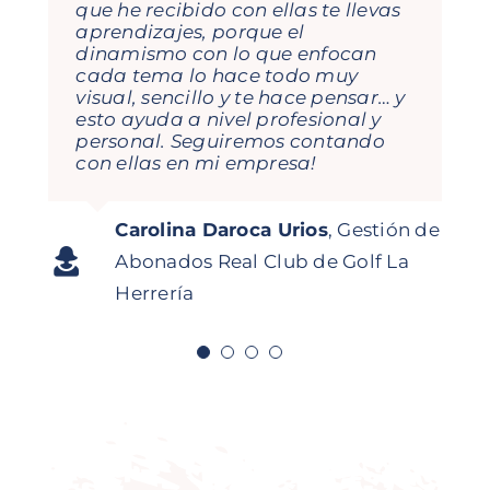
que he recibido con ellas te llevas
aprendizajes, porque el
dinamismo con lo que enfocan
cada tema lo hace todo muy
visual, sencillo y te hace pensar… y
esto ayuda a nivel profesional y
personal. Seguiremos contando
con ellas en mi empresa!
Jorge García Orejana
Regional
Carolina Daroca Urios
,
Gestión de
Director Iberia Mitsubishi
Pedro N. Rodriguez
Director
Asistente a curso
Digitalidoso
Abonados Real Club de Golf La
Logisnext
Comercial SDMM
Herrería