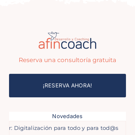
Reserva una consultoría gratuita
¡RESERVA AHORA!
Novedades
igitalización para todo y para tod@s
La web