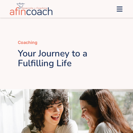
Saltar
Togg
al
Navi
contenido
Inicio
Coaching
afinSoluciones
Your Journey to a
Fulfilling Life
Administración Pública
afines
Blog
Contacto