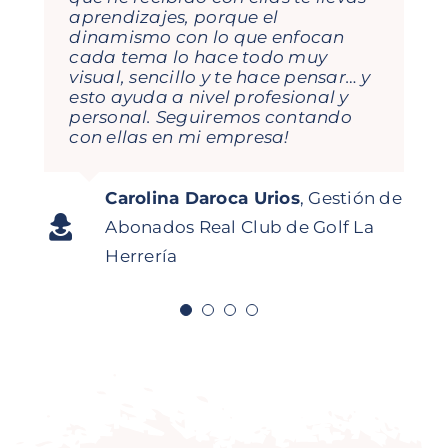
aprendizajes, porque el
dinamismo con lo que enfocan
cada tema lo hace todo muy
visual, sencillo y te hace pensar… y
esto ayuda a nivel profesional y
personal. Seguiremos contando
con ellas en mi empresa!
Jorge García Orejana
Regional
Carolina Daroca Urios
,
Gestión de
Director Iberia Mitsubishi
Pedro N. Rodriguez
Director
Asistente a curso
Digitalidoso
Abonados Real Club de Golf La
Logisnext
Comercial SDMM
Herrería