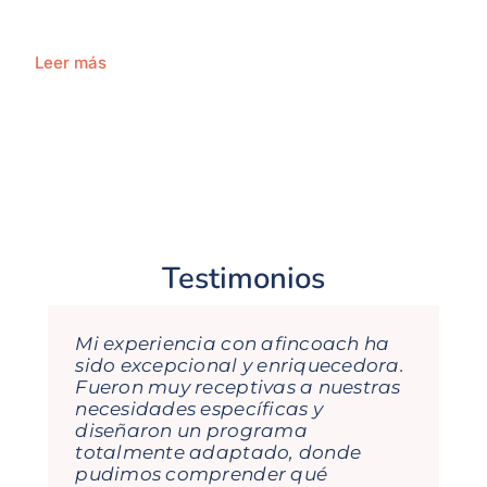
Leer más
Testimonios
Mi experiencia con afincoach ha
María, Gema e Isabel son
sido excepcional y enriquecedora.
fantásticas! De cada formación
Fueron muy receptivas a nuestras
que he recibido con ellas te llevas
necesidades específicas y
aprendizajes, porque el
diseñaron un programa
dinamismo con lo que enfocan
totalmente adaptado, donde
cada tema lo hace todo muy
pudimos comprender qué