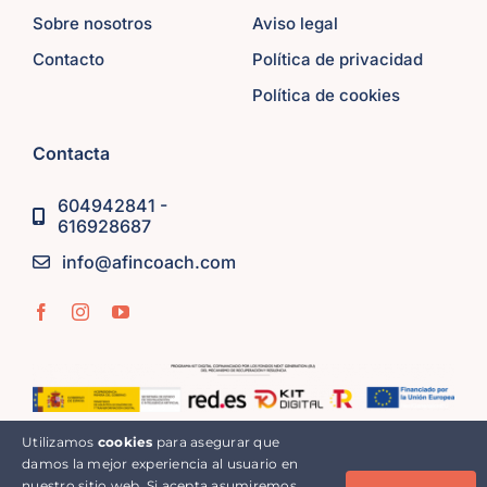
Sobre nosotros
Aviso legal
Contacto
Política de privacidad
Política de cookies
Contacta
604942841 -
616928687
info@afincoach.com
Utilizamos
cookies
para asegurar que
© Copyright 2016 | Afincoach | Todos los derechos
damos la mejor experiencia al usuario en
reservados
nuestro sitio web. Si acepta asumiremos