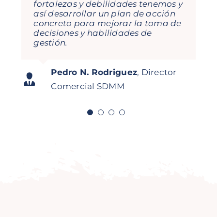
visual, sencillo y te hace pensar… y
fortalezas y debilidades tenemos y
esto ayuda a nivel profesional y
así desarrollar un plan de acción
personal. Seguiremos contando
concreto para mejorar la toma de
con ellas en mi empresa!
decisiones y habilidades de
gestión.
Jorge García Orejana
Regional
Carolina Daroca Urios
Gestión de
Director Iberia Mitsubishi
Pedro N. Rodriguez
,
Director
Asistente a curso
Digitalidoso
Abonados Real Club de Golf La
Logisnext
Comercial SDMM
Herrería