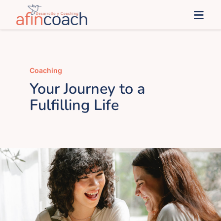
Saltar
Togg
al
Navi
contenido
Inicio
Coaching
afinSoluciones
Your Journey to a
Fulfilling Life
Administración Pública
afines
Blog
Contacto