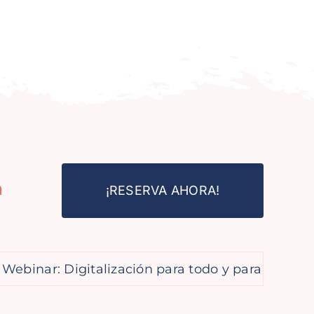
a
¡RESERVA AHORA!
: Digitalización para todo y para tod@s
La 