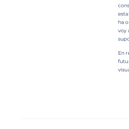
cons
esta
ha o
voy 
supo
En r
futu
visu