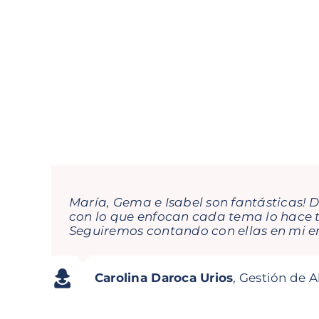
María, Gema e Isabel son fantásticas! 
con lo que enfocan cada tema lo hace to
Seguiremos contando con ellas en mi 
Pedro N. Rodriguez
Jorge García Orejana
Asistente a curso
Digitalidoso
Director Com
Regional Dire
Carolina Daroca Urios
,
Gestión de A