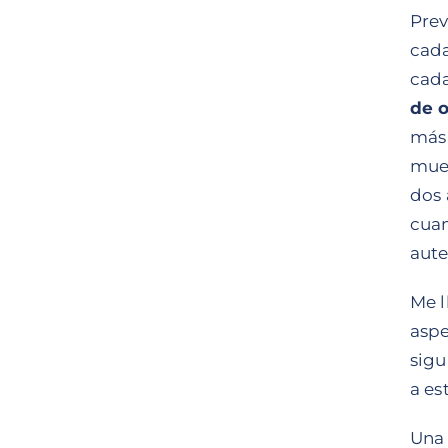
Prev
cada
cada
de 
más 
mues
dos 
cuan
aute
Me l
aspe
sigu
a es
Una 