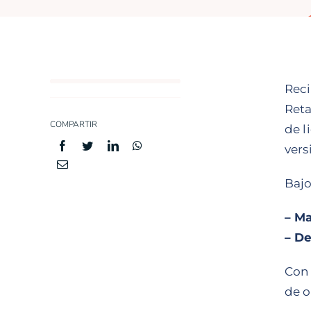
Reci
Reta
COMPARTIR
de l
vers
Bajo
– Ma
– De
Con 
de o