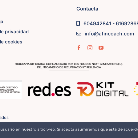
Contacta
gal
604942841 - 6169286
 de privacidad
info@afincoach.com
 de cookies
vados
 usuario en nuestro sitio web. Si acepta asumiremos que está de acuer