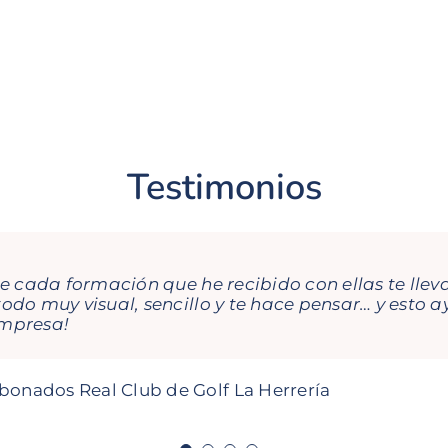
Testimonios
De cada formación que he recibido con ellas te lle
do muy visual, sencillo y te hace pensar… y esto ay
empresa!
ercial SDMM
ctor Iberia Mitsubishi Logisnext
bonados Real Club de Golf La Herrería