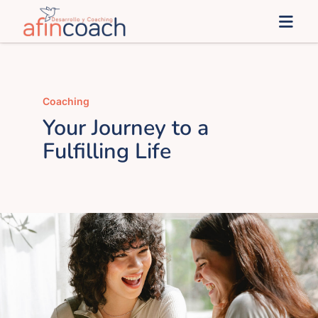
Saltar
Togg
al
Navi
contenido
Inicio
Coaching
afinSoluciones
Your Journey to a
Fulfilling Life
Administración Pública
afines
Blog
Contacto