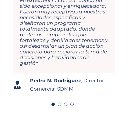
Mi experiencia con afincoach ha
María, Gema e Isabel son
sido excepcional y enriquecedora.
fantásticas! De cada formación
Fueron muy receptivas a nuestras
que he recibido con ellas te llevas
necesidades específicas y
aprendizajes, porque el
diseñaron un programa
dinamismo con lo que enfocan
totalmente adaptado, donde
cada tema lo hace todo muy
pudimos comprender qué
visual, sencillo y te hace pensar… y
fortalezas y debilidades tenemos y
esto ayuda a nivel profesional y
así desarrollar un plan de acción
personal. Seguiremos contando
concreto para mejorar la toma de
con ellas en mi empresa!
decisiones y habilidades de
gestión.
Jorge García Orejana
Regional
Carolina Daroca Urios
Gestión de
Director Iberia Mitsubishi
Pedro N. Rodriguez
,
Director
Asistente a curso
Digitalidoso
Abonados Real Club de Golf La
Logisnext
Comercial SDMM
Herrería