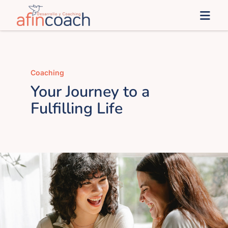
Saltar
Togg
al
Navi
contenido
Inicio
Coaching
afinSoluciones
Your Journey to a
Fulfilling Life
Administración Pública
afines
Blog
Contacto