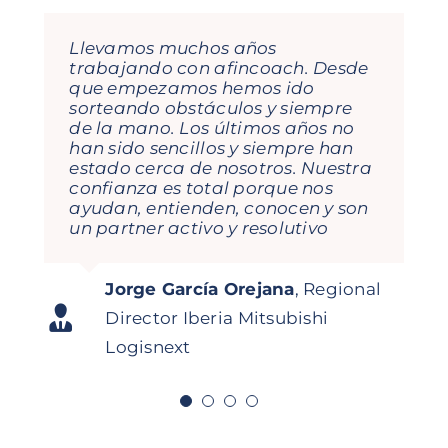
Llevamos muchos años
María, Gema e Isabel son
trabajando con afincoach. Desde
fantásticas! De cada formación
que empezamos hemos ido
que he recibido con ellas te llevas
sorteando obstáculos y siempre
aprendizajes, porque el
de la mano. Los últimos años no
dinamismo con lo que enfocan
han sido sencillos y siempre han
cada tema lo hace todo muy
estado cerca de nosotros. Nuestra
visual, sencillo y te hace pensar… y
confianza es total porque nos
esto ayuda a nivel profesional y
ayudan, entienden, conocen y son
personal. Seguiremos contando
un partner activo y resolutivo
con ellas en mi empresa!
Jorge García Orejana
,
Regional
Carolina Daroca Urios
Gestión de
Director Iberia Mitsubishi
Pedro N. Rodriguez
Director
Asistente a curso
Digitalidoso
Abonados Real Club de Golf La
Logisnext
Comercial SDMM
Herrería