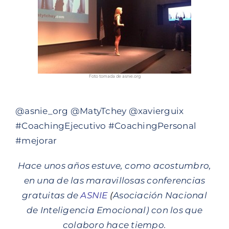
Foto tomada de asnie.org
@asnie_org @MatyTchey @xavierguix
#CoachingEjecutivo #CoachingPersonal
#mejorar
Hace unos años estuve, como acostumbro,
en una de las maravillosas conferencias
gratuitas de
ASNIE
(
Asociación Nacional
de Inteligencia Emocional) con los que
colaboro hace tiempo.