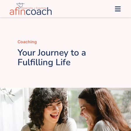
Saltar
Togg
al
Navi
contenido
Inicio
Coaching
afinSoluciones
Your Journey to a
Fulfilling Life
Administración Pública
afines
Blog
Contacto