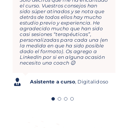
María, Gema e Isabel son
el curso. Vuestros consejos han
fantásticas! De cada formación
sido súper atinados y se nota que
que he recibido con ellas te llevas
detrás de todos ellos hay mucho
aprendizajes, porque el
estudio previo y experiencia. He
dinamismo con lo que enfocan
agradecido mucho que han sido
cada tema lo hace todo muy
casi sesiones “terapéuticas”,
visual, sencillo y te hace pensar… y
personalizadas para cada una (en
esto ayuda a nivel profesional y
la medida en que ha sido posible
personal. Seguiremos contando
dado el formato). Os agrego a
con ellas en mi empresa!
LinkedIn por si en alguna ocasión
necesito una coach 😉
Jorge García Orejana
Regional
Carolina Daroca Urios
Gestión de
Director Iberia Mitsubishi
Pedro N. Rodriguez
Director
Asistente a curso
,
Digitalidoso
Abonados Real Club de Golf La
Logisnext
Comercial SDMM
Herrería