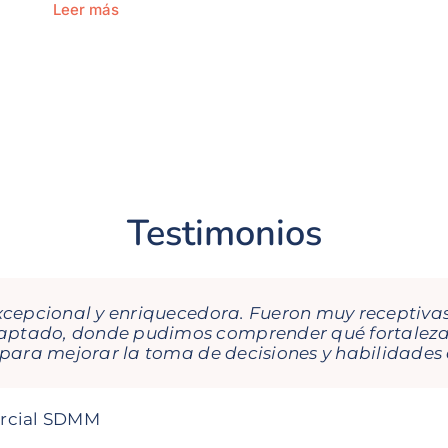
Leer más
Testimonios
xcepcional y enriquecedora. Fueron muy receptivas
De cada formación que he recibido con ellas te lle
ptado, donde pudimos comprender qué fortalezas 
do muy visual, sencillo y te hace pensar… y esto ay
 para mejorar la toma de decisiones y habilidades 
empresa!
ercial SDMM
ctor Iberia Mitsubishi Logisnext
bonados Real Club de Golf La Herrería