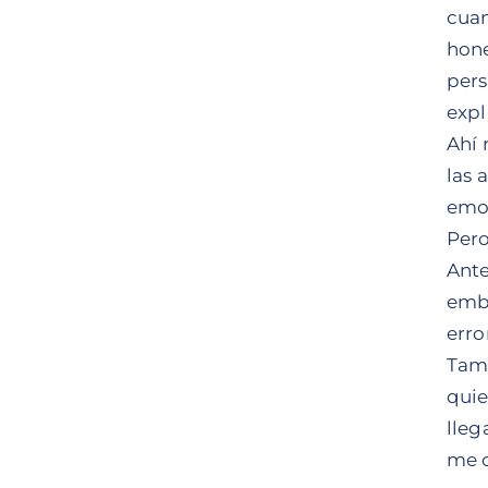
cuan
hone
pers
expl
Ahí 
las 
emoc
Pero
Ante
emba
erro
Tamb
quie
lleg
me o