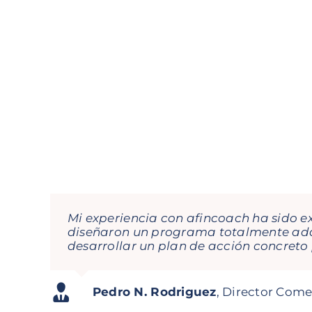
Mi experiencia con afincoach ha sido e
María, Gema e Isabel son fantásticas! 
diseñaron un programa totalmente ada
con lo que enfocan cada tema lo hace to
desarrollar un plan de acción concreto
Seguiremos contando con ellas en mi 
Pedro N. Rodriguez
Asistente a curso
Jorge García Orejana
Digitalidoso
,
Director Com
Regional Dire
Carolina Daroca Urios
Gestión de A