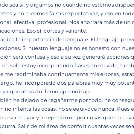
do sea si, y digamos no cuando no estemos dispue
stos y no creamos falsas expectativas, y eso en todo
onal, afectiva, profesional. Nos ahorrará más de un
icaciones. Eso sí ,cortés y valiente.
radica la importancia del lenguaje. El lenguaje pr
acciones. Si nuestro lenguaje no es honesto con nuest
ión será confusa y eso a su vez generará acciones 
 no solo estoy incorporando frases en mi vida, tam
s me recriminaba continuamente mis errores, estab
rgo, he incorporado dos palabras muy muy potentes
r ya que ahora lo llamo aprendizaje.
ién he dejado de regañarme por todo, he consegui
n no intenta las cosas, no se equivoca nunca. Pues e
ar a ser mayor y arrepentirme por cosas que no haya
curra. Salir de mi área de confort cuantas veces se