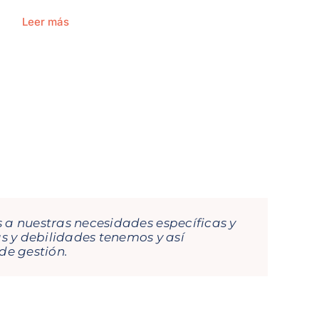
Leer más
 a nuestras necesidades específicas y
vas aprendizajes, porque el dinamismo
y debilidades tenemos y así
uda a nivel profesional y personal.
de gestión.