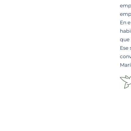
empa
empa
En e
habi
que 
Ese 
conv
Marí