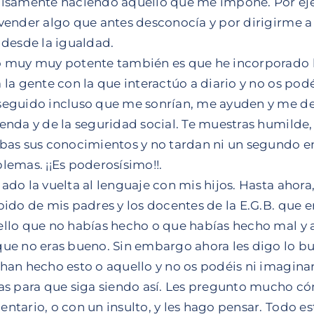
isamente haciendo aquello que me impone. Por ej
vender algo que antes desconocía y por dirigirme a
 desde la igualdad.
 muy muy potente también es que he incorporado lo
 la gente con la que interactúo a diario y no os pod
eguido incluso que me sonrían, me ayuden y me de
enda y de la seguridad social. Te muestras humilde, 
bas sus conocimientos y no tardan ni un segundo en
lemas. ¡¡Es poderosísimo!!.
ado la vuelta al lenguaje con mis hijos. Hasta ahora
bido de mis padres y los docentes de la E.G.B. que e
llo que no habías hecho o que habías hecho mal y a
ue no eras bueno. Sin embargo ahora les digo lo buen
han hecho esto o aquello y no os podéis ni imaginar
as para que siga siendo así. Les pregunto mucho có
ntario, o con un insulto, y les hago pensar. Todo 