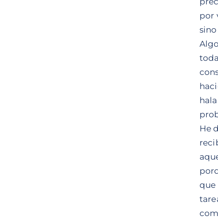
prec
por 
sino
Algo
toda
cons
haci
hala
prob
He d
reci
aque
porq
que 
tare
come