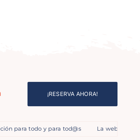
a
¡RESERVA AHORA!
ra todo y para tod@s
La webinar que imparti