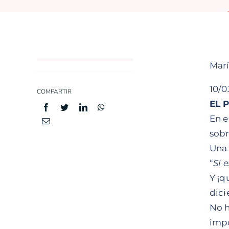
Ma
10/0
COMPARTIR
EL 
En e
sobr
Una 
“
Si 
Y ¡q
dici
No h
impo