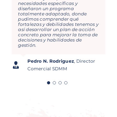
que he recibido con ellas te llevas
necesidades específicas y
aprendizajes, porque el
diseñaron un programa
dinamismo con lo que enfocan
totalmente adaptado, donde
cada tema lo hace todo muy
pudimos comprender qué
visual, sencillo y te hace pensar… y
fortalezas y debilidades tenemos y
esto ayuda a nivel profesional y
así desarrollar un plan de acción
personal. Seguiremos contando
concreto para mejorar la toma de
con ellas en mi empresa!
decisiones y habilidades de
gestión.
Jorge García Orejana
Regional
Carolina Daroca Urios
Gestión de
Director Iberia Mitsubishi
Pedro N. Rodriguez
,
Director
Asistente a curso
Digitalidoso
Abonados Real Club de Golf La
Logisnext
Comercial SDMM
Herrería