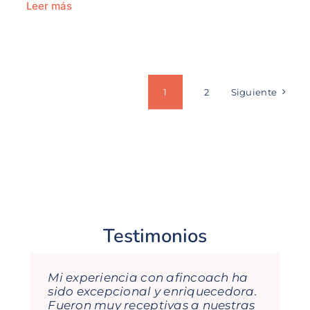
Leer más
1
2
Siguiente
Testimonios
Mi experiencia con afincoach ha
María, Gema e Isabel son
sido excepcional y enriquecedora.
fantásticas! De cada formación
Fueron muy receptivas a nuestras