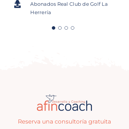
Pedro N. Rodriguez
Director
Asistente a curso
Digitalidoso
Abonados Real Club de Golf La
Logisnext
Comercial SDMM
Herrería
Reserva una consultoría gratuita