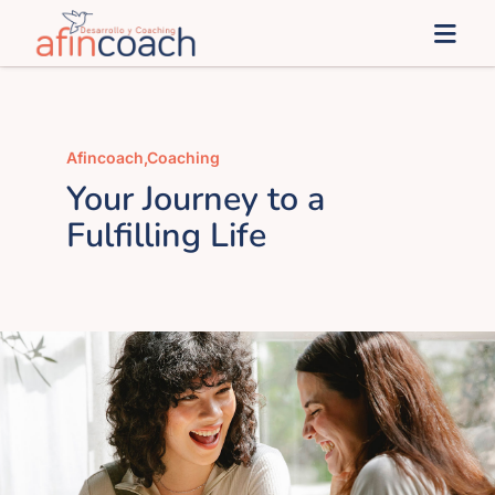
Saltar
Togg
al
Navi
contenido
Inicio
Afincoach
,
Coaching
afinSoluciones
Your Journey to a
Fulfilling Life
Administración Pública
afines
Blog
Contacto