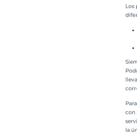
Los 
dife
Siem
Podr
llev
corr
Para
con 
serv
la ú