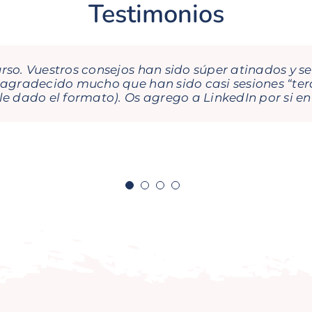
Testimonios
so. Vuestros consejos han sido súper atinados y se
De cada formación que he recibido con ellas te lle
e agradecido mucho que han sido casi sesiones “te
do muy visual, sencillo y te hace pensar… y esto ay
le dado el formato). Os agrego a LinkedIn por si e
empresa!
ercial SDMM
ctor Iberia Mitsubishi Logisnext
bonados Real Club de Golf La Herrería