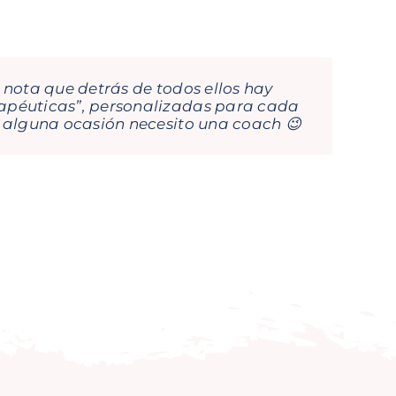
 nota que detrás de todos ellos hay
vas aprendizajes, porque el dinamismo
rapéuticas”, personalizadas para cada
uda a nivel profesional y personal.
n alguna ocasión necesito una coach 😉