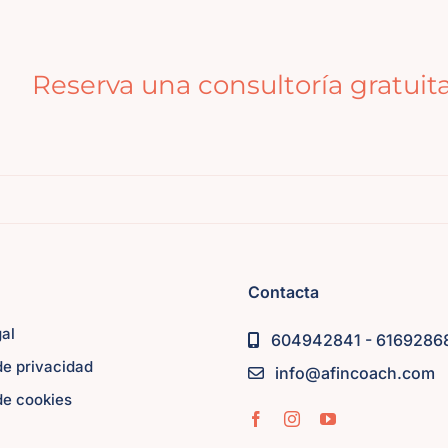
Reserva una consultoría gratuit
Webina
Contacta
gal
604942841 - 6169286
 de privacidad
info@afincoach.com
 de cookies