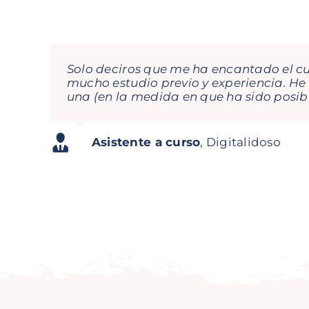
Solo deciros que me ha encantado el cur
María, Gema e Isabel son fantásticas! 
mucho estudio previo y experiencia. H
con lo que enfocan cada tema lo hace to
una (en la medida en que ha sido posib
Seguiremos contando con ellas en mi 
Asistente a curso
Pedro N. Rodriguez
Jorge García Orejana
,
Digitalidoso
Director Com
Regional Dire
Carolina Daroca Urios
Gestión de A