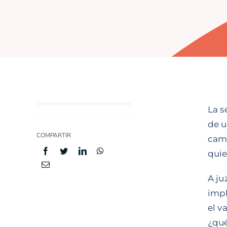
La s
de u
COMPARTIR
cam
quie
A ju
impl
el v
¿qué