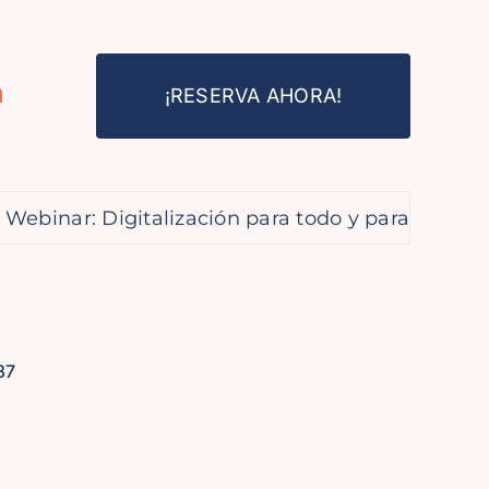
a
¡RESERVA AHORA!
r: Digitalización para todo y para tod@s
La
87