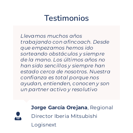
Testimonios
Llevamos muchos años
María, Gema e Isabel son
trabajando con afincoach. Desde
fantásticas! De cada formación
que empezamos hemos ido
que he recibido con ellas te llevas
sorteando obstáculos y siempre
aprendizajes, porque el
de la mano. Los últimos años no
dinamismo con lo que enfocan
han sido sencillos y siempre han
cada tema lo hace todo muy
estado cerca de nosotros. Nuestra
visual, sencillo y te hace pensar… y
confianza es total porque nos
esto ayuda a nivel profesional y
ayudan, entienden, conocen y son
personal. Seguiremos contando
un partner activo y resolutivo
con ellas en mi empresa!
Jorge García Orejana
,
Regional
Carolina Daroca Urios
Gestión de
Director Iberia Mitsubishi
Pedro N. Rodriguez
Director
Asistente a curso
Digitalidoso
Abonados Real Club de Golf La
Logisnext
Comercial SDMM
Herrería