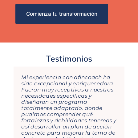
Comienza tu transformación
Testimonios
Mi experiencia con afincoach ha
María, Gema e Isabel son
sido excepcional y enriquecedora.
fantásticas! De cada formación
Fueron muy receptivas a nuestras
que he recibido con ellas te llevas
necesidades específicas y
aprendizajes, porque el
diseñaron un programa
dinamismo con lo que enfocan
totalmente adaptado, donde
cada tema lo hace todo muy
pudimos comprender qué
visual, sencillo y te hace pensar… y
fortalezas y debilidades tenemos y
esto ayuda a nivel profesional y
así desarrollar un plan de acción
personal. Seguiremos contando
concreto para mejorar la toma de
con ellas en mi empresa!