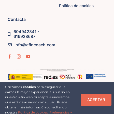
Política de cookies
Contacta
604942841 -
616928687
info@afincoach.com
Utilizamos
cookies
para asegurar que
© Copyright 2023 | Afincoach | Todos los derechos
damos la mejor experiencia al usuario en
reservados
nuestro sitio web. Si acepta asumiremos
ACEPTAR
que está de acuerdo con su uso. Puede
obtener más información consultando
nuestra
Política de cookies
.
Preferencias